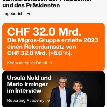
und des Präsidenten
Lagebericht
CHF 32.0 Mrd.
Die Migros-Gruppe erzielte 2023
einen Rekordumsatz von
CHF 32.0 Mrd. (+6.0 %).
Kennzahlen im Detail
Ursula Nold und
Mario Irminger
im Interview
Reporting Academy