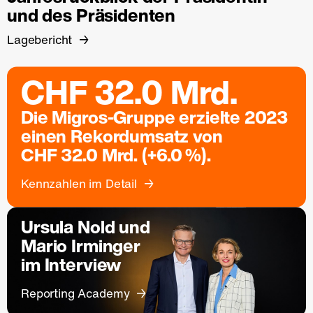
und des Präsidenten
Lagebericht
CHF 32.0 Mrd.
Die Migros-Gruppe erzielte 2023
einen Rekordumsatz von
CHF 32.0 Mrd. (+6.0 %).
Kennzahlen im Detail
Ursula Nold und
Mario Irminger
im Interview
Reporting Academy