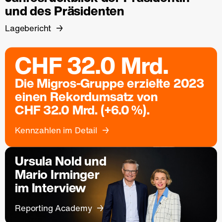
und des Präsidenten
Lagebericht
CHF 32.0 Mrd.
Die Migros-Gruppe erzielte 2023
einen Rekordumsatz von
CHF 32.0 Mrd. (+6.0 %).
Kennzahlen im Detail
Ursula Nold und
Mario Irminger
im Interview
Reporting Academy