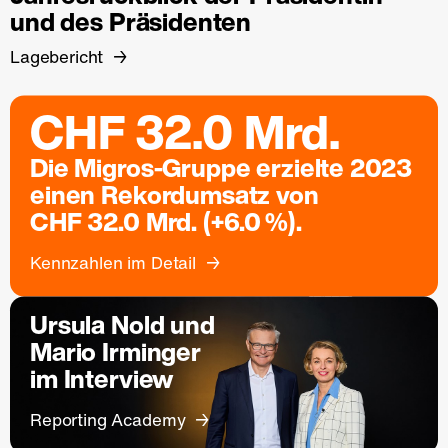
und des Präsidenten
Lagebericht
CHF 32.0 Mrd.
Die Migros-Gruppe erzielte 2023
einen Rekordumsatz von
CHF 32.0 Mrd. (+6.0 %).
Kennzahlen im Detail
Ursula Nold und
Mario Irminger
im Interview
Reporting Academy