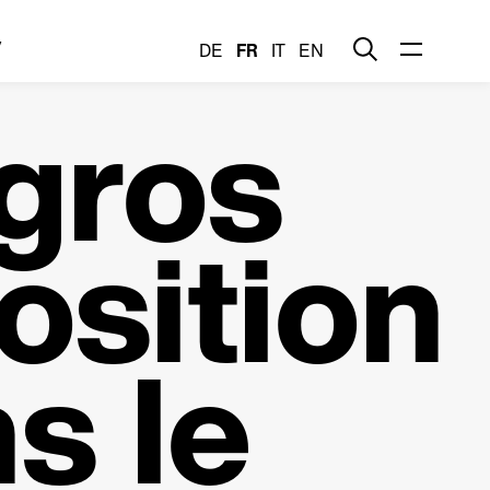
y
DE
FR
IT
EN
gros
osition
s le