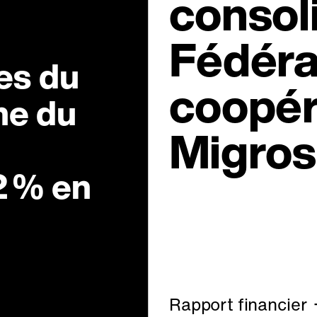
consol
Fédéra
res du
coopér
ne du
Migros
2 % en
Rapport financier