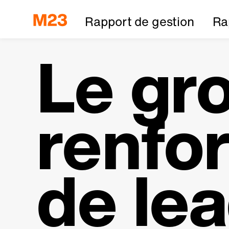
Rapport de gestion
Ra
Le gr
renfor
de lea