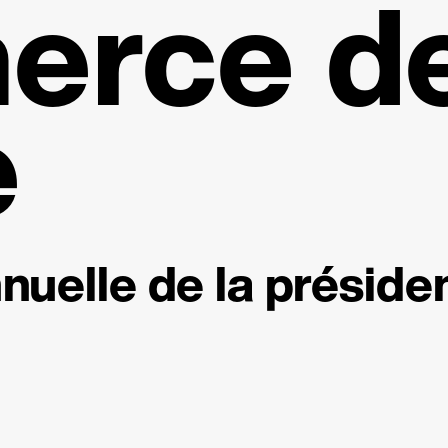
rce de 
e
nuelle de la préside