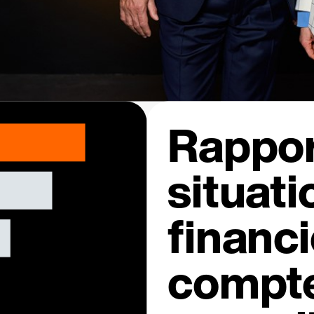
Rappor
situati
financi
compte