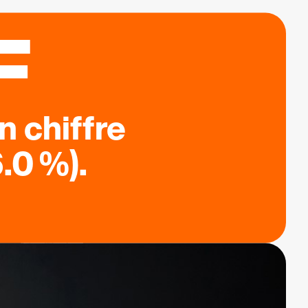
F
n chiffre
.0 %).