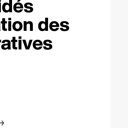
idés
tion des
atives