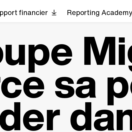
pport financier
Reporting Academ
oupe Mi
ce sa p
der dan