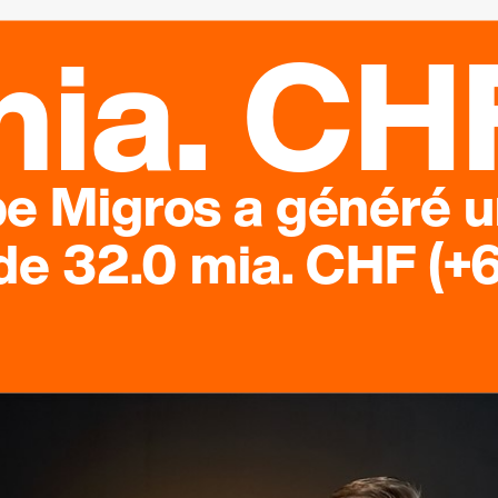
mia. CH
e Migros a généré u
 de 32.0 mia. CHF (+6