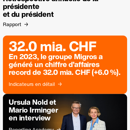
présidente
et du président
Rapport
32.0 mia. CHF
En 2023, le groupe Migros a
généré un chiffre d’affaires
record de 32.0 mia. CHF (+6.0 %).
Indicateurs en détail
Ursula Nold et
Mario Irminger
en interview
Reporting Academy