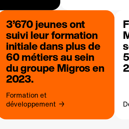
3’670 jeunes ont
F
suivi leur formation
M
initiale dans plus de
s
60 métiers au sein
5
du groupe Migros en
2
2023.
Formation et
développement
D