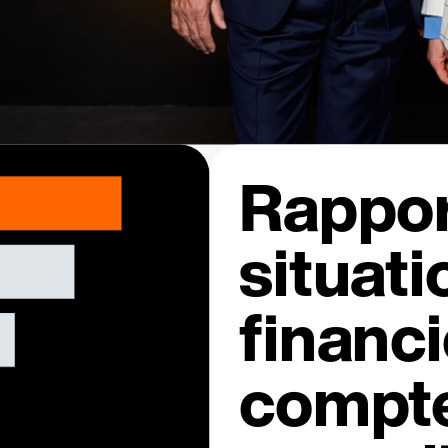
Rappor
situati
financi
compte