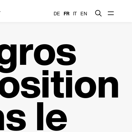
y
DE
FR
IT
EN
gros
osition
s le