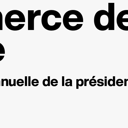
rce de 
e
nuelle de la préside