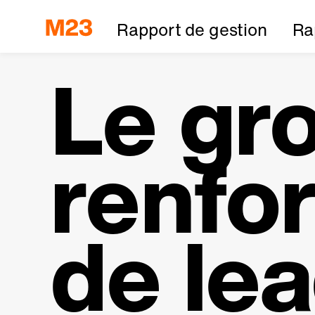
Rapport de gestion
Ra
Le gr
renfor
de lea