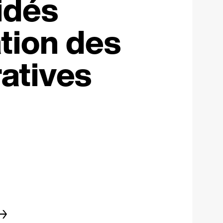
idés
tion des
atives