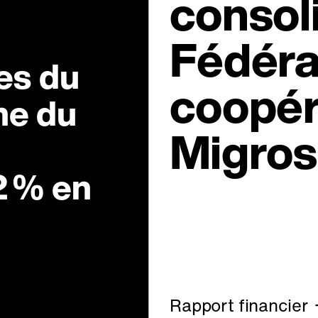
consol
Fédéra
res du
coopér
ne du
Migros
2 % en
Rapport financier