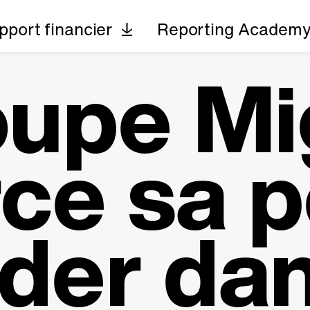
pport financier
Reporting Academ
oupe Mi
ce sa p
der dan