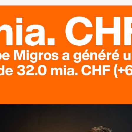
mia. CH
e Migros a généré u
 de 32.0 mia. CHF (+6