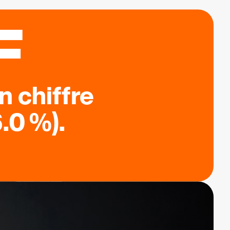
F
n chiffre
.0 %).