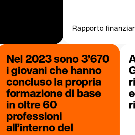
Rapporto finanziar
Nel 2023 sono 3’670
A
i giovani che hanno
G
concluso la propria
r
formazione di base
e
in oltre 60
r
professioni
all’interno del