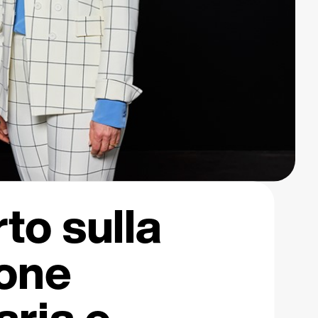
to sulla
ione
aria e