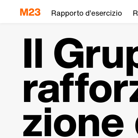
Rapporto d’esercizio
R
Il Gr
raffor
zione 