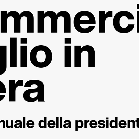
ommerci
lio in
era
nuale della presiden