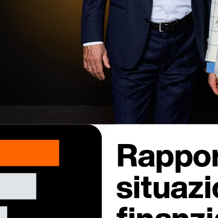
Rappor
situaz
finanzi