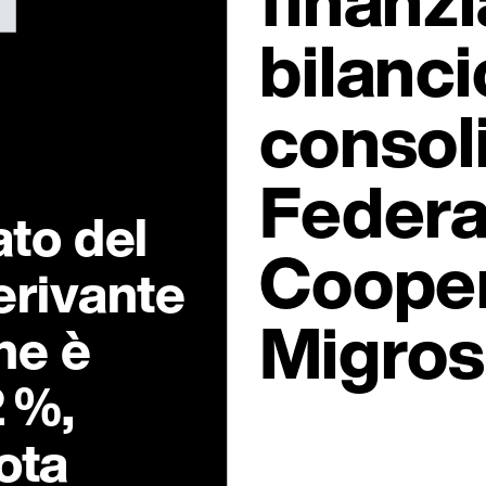
bilanci
consol
Federa
ato del
Cooper
erivante
Migros
ne è
2 %,
ota