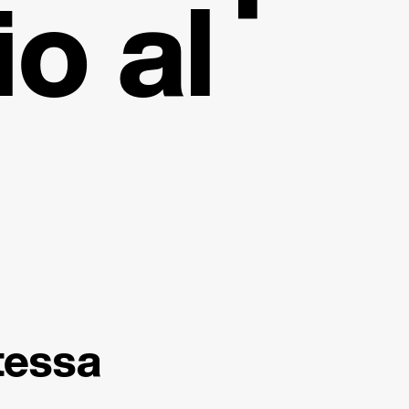
o al
tessa