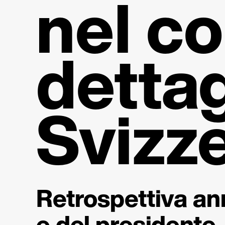
nel c
detta­g
Svizz
Retrospettiva an
e del presidente