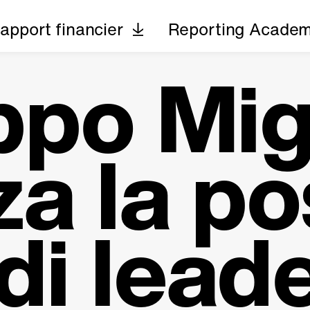
apport financier
Reporting Acade
uppo Mi
za la po
di lead