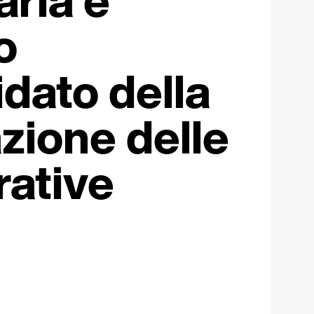
o
idato della
zione delle
ative