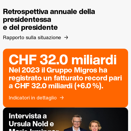
Retrospettiva annuale della
presidentessa
e del presidente
Rapporto sulla situazione
CHF 32.0 miliardi
Nel 2023 il Gruppo Migros ha
registrato un fatturato record pari
a CHF 32.0 miliardi (+6.0 %).
Indicatori in dettaglio
Intervista a
Ursula Nold e