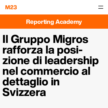
Reporting Academy
Il Gruppo Migros
­
rafforza la posi­
zione di leadership
nel commercio al
detta­glio in
Svizzera