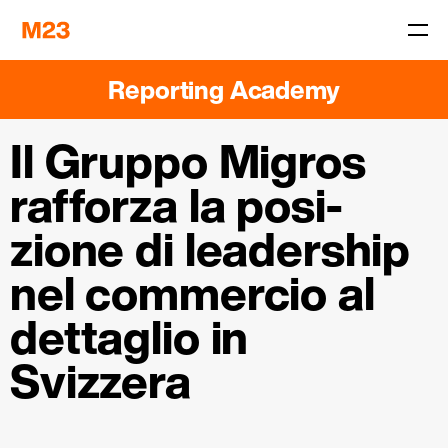
Reporting Academy
Il Gruppo Migros
­
rafforza la posi­
zione di leadership
nel commercio al
detta­glio in
Svizzera