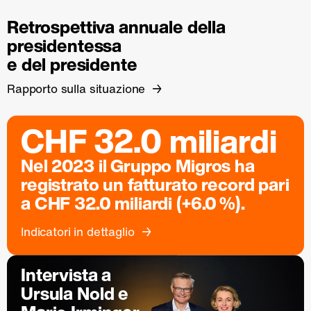
Retrospettiva annuale della
presidentessa
e del presidente
Rapporto sulla situazione
CHF 32.0 miliardi
Nel 2023 il Gruppo Migros ha
registrato un fatturato record pari
a CHF 32.0 miliardi (+6.0 %).
Indicatori in dettaglio
Intervista a
Ursula Nold e