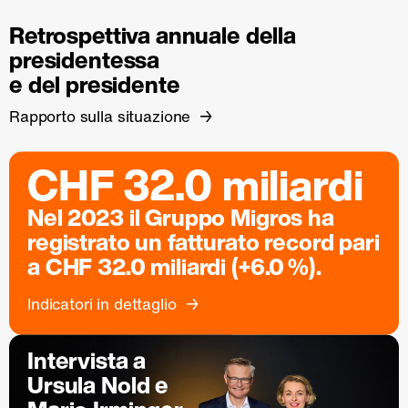
Retrospettiva annuale della
presidentessa
e del presidente
Rapporto sulla situazione
CHF 32.0 miliardi
Nel 2023 il Gruppo Migros ha
registrato un fatturato record pari
a CHF 32.0 miliardi (+6.0 %).
Indicatori in dettaglio
Intervista a
Ursula Nold e