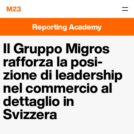
Reporting Academy
Il Gruppo Migros
­
rafforza la posi­
zione di leadership
nel commercio al
detta­glio in
Svizzera