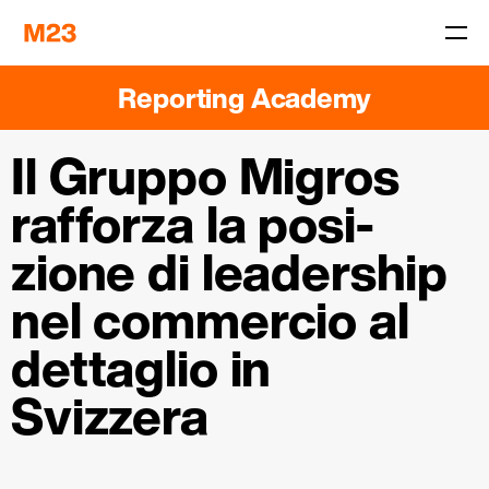
Reporting Academy
Il Gruppo Migros
­
rafforza la posi­
zione di leadership
nel commercio al
detta­glio in
Svizzera