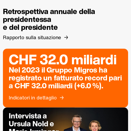
Retrospettiva annuale della
presidentessa
e del presidente
Rapporto sulla situazione
CHF 32.0 miliardi
Nel 2023 il Gruppo Migros ha
registrato un fatturato record pari
a CHF 32.0 miliardi (+6.0 %).
Indicatori in dettaglio
Intervista a
Ursula Nold e