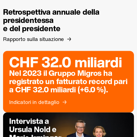
Retrospettiva annuale della
presidentessa
e del presidente
Rapporto sulla situazione
CHF 32.0 miliardi
Nel 2023 il Gruppo Migros ha
registrato un fatturato record pari
a CHF 32.0 miliardi (+6.0 %).
Indicatori in dettaglio
Intervista a
Ursula Nold e