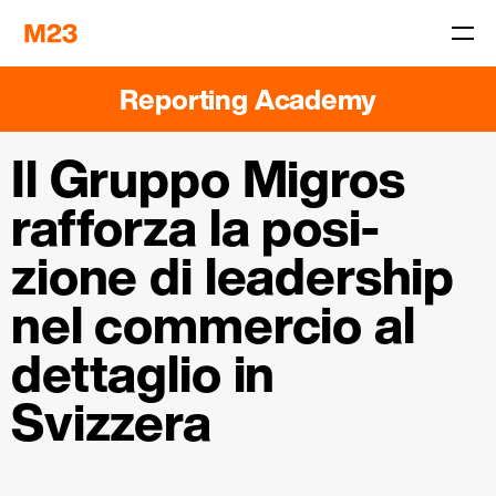
Reporting Academy
Il Gruppo Migros
­
rafforza la posi­
zione di leadership
nel commercio al
detta­glio in
Svizzera