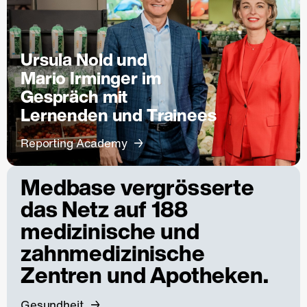
Ursula Nold und
Mario Irminger im
Gespräch mit
Lernenden und Trainees
Reporting Academy
Medbase vergrösserte
das Netz auf 188
medizinische und
zahnmedizinische
Zentren und Apotheken.
Gesundheit