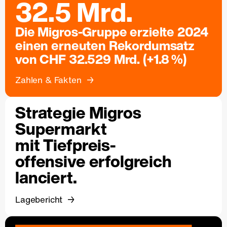
32.5 Mrd.
Die Migros-Gruppe erzielte 2024
einen erneuten Rekordumsatz
von CHF 32.529 Mrd. (+1.8 %)
Zahlen & Fakten
Strategie Migros
Supermarkt
mit Tiefpreis-
offensive erfolgreich
lanciert.
Lagebericht