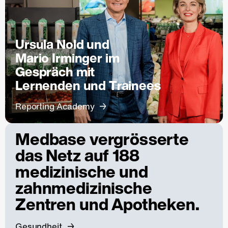
Ursula Nold und
Mario Irminger im
Gespräch mit
Lernenden und Trainees
Reporting Academy
Medbase vergrösserte
das Netz auf 188
medizinische und
zahnmedizinische
Zentren und Apotheken.
Gesundheit