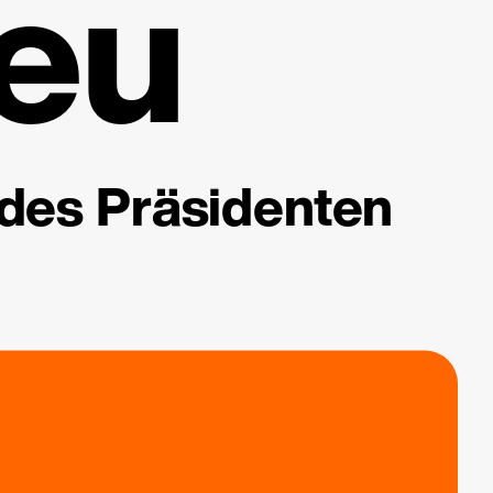
eu
 des Präsidenten
.