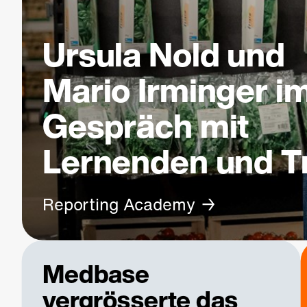
Ursula Nold und
Mario Irminger i
Gespräch mit
Lernenden und T
Reporting Academy
Medbase
vergrösserte das