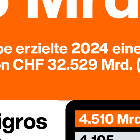
e erzielte 2024 ein
 CHF 32.529 Mrd. (
igros