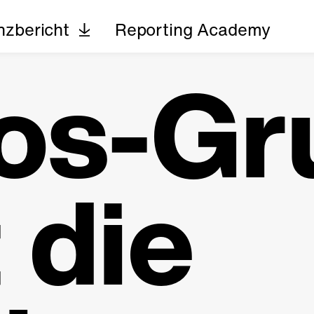
nzbericht
Reporting Academy
os-Gr
t die