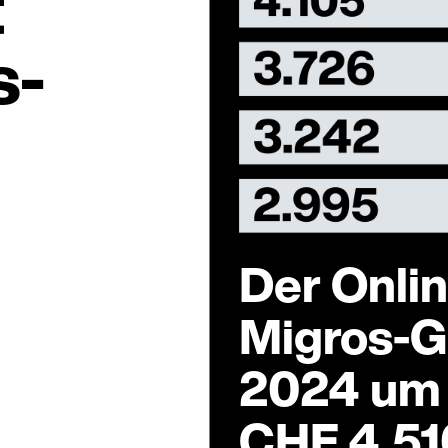
t
s-
Der Onli
Migros-
2024 um 
CHF 4.51