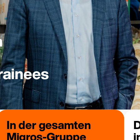
m
rainees
In der gesamten
D
Migros-Gruppe
i