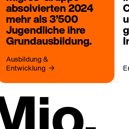
absolvierten 2024
C
mehr als 3’500
u
Jugendliche ihre
g
Grundausbildung.
I
Ausbildung &
Entwicklung
E
Mio.