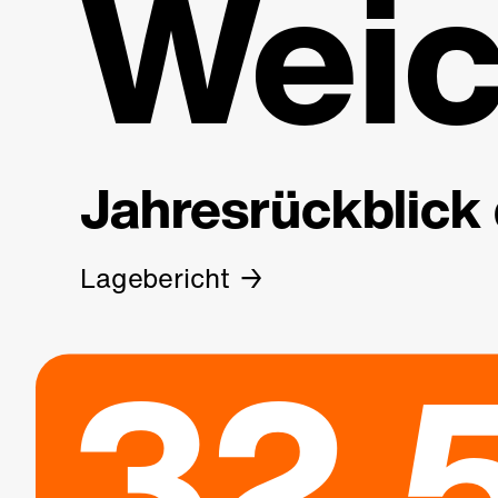
Weic
Jahresrückblick 
Lagebericht
32.