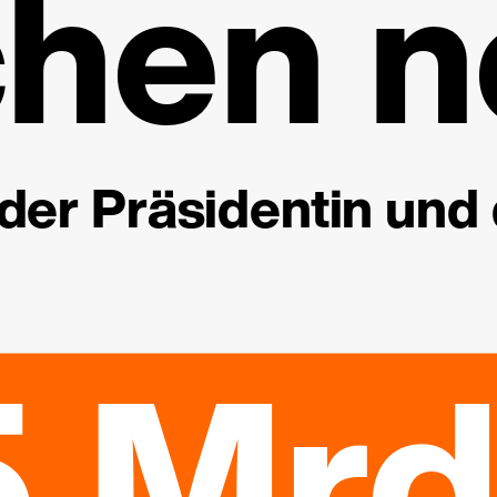
hen n
der Präsidentin und
5 Mrd