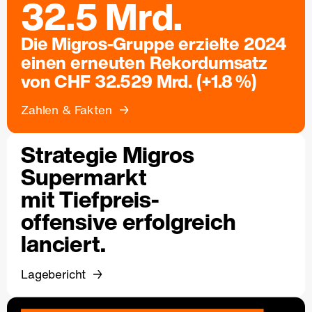
32.5 Mrd.
Die Migros-Gruppe erzielte 2024
einen erneuten Rekordumsatz
von CHF 32.529 Mrd. (+1.8 %)
Zahlen & Fakten
Strategie Migros
Supermarkt
mit Tiefpreis-
offensive erfolgreich
lanciert.
Lagebericht