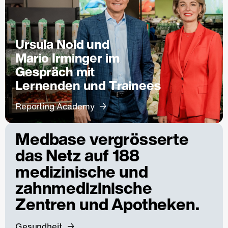
Ursula Nold und
Mario Irminger im
Gespräch mit
Lernenden und Trainees
Reporting Academy
Medbase vergrösserte
das Netz auf 188
medizinische und
zahnmedizinische
Zentren und Apotheken.
Gesundheit