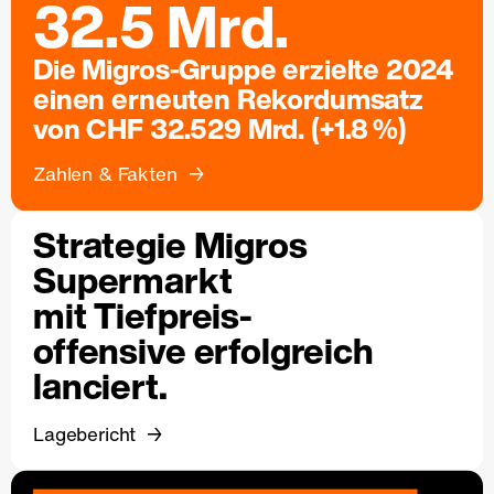
32.5 Mrd.
Die Migros-Gruppe erzielte 2024
einen erneuten Rekordumsatz
von CHF 32.529 Mrd. (+1.8 %)
Zahlen & Fakten
Strategie Migros
Supermarkt
mit Tiefpreis-
offensive erfolgreich
lanciert.
Lagebericht