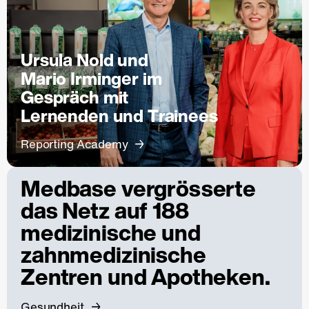
Ursula Nold und
Mario Irminger im
Gespräch mit
Lernenden und Trainees
Reporting Academy
Medbase vergrösserte
das Netz auf 188
medizinische und
zahnmedizinische
Zentren und Apotheken.
Gesundheit