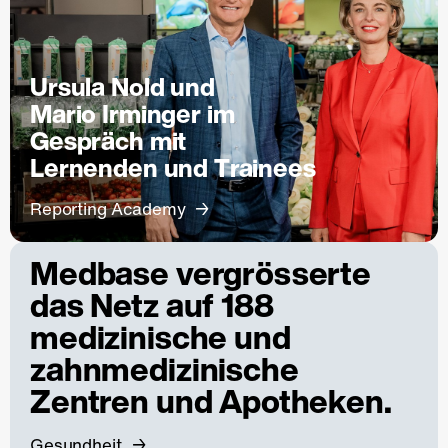
Ursula Nold und
Mario Irminger im
Gespräch mit
Lernenden und Trainees
Reporting Academy
Medbase vergrösserte
das Netz auf 188
medizinische und
zahnmedizinische
Zentren und Apotheken.
Gesundheit