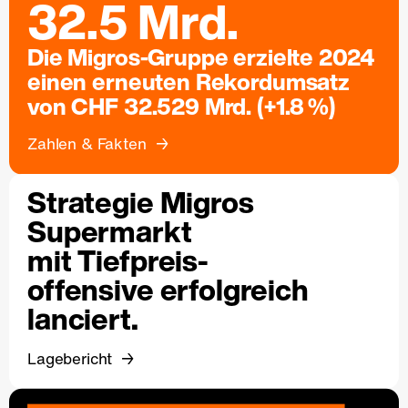
32.5 Mrd.
Die Migros-Gruppe erzielte 2024
einen erneuten Rekordumsatz
von CHF 32.529 Mrd. (+1.8 %)
Zahlen & Fakten
Strategie Migros
Supermarkt
mit Tiefpreis-
offensive erfolgreich
lanciert.
Lagebericht