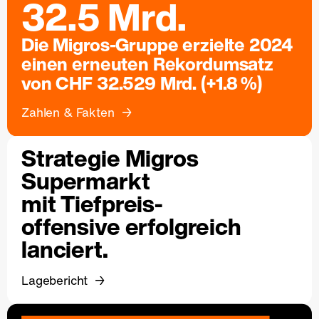
32.5 Mrd.
Die Migros-Gruppe erzielte 2024
einen erneuten Rekordumsatz
von CHF 32.529 Mrd. (+1.8 %)
Zahlen & Fakten
Strategie Migros
Supermarkt
mit Tiefpreis-
offensive erfolgreich
lanciert.
Lagebericht