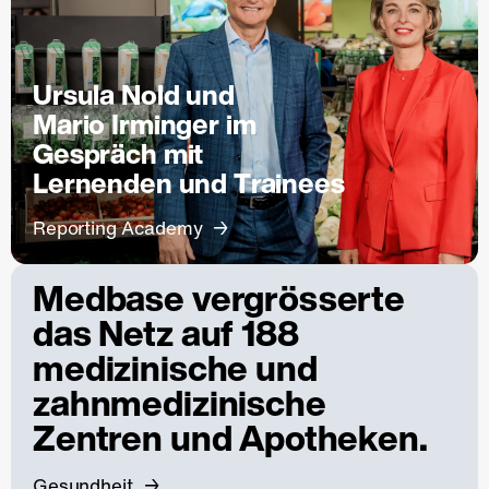
Ursula Nold und
Mario Irminger im
Gespräch mit
Lernenden und Trainees
Reporting Academy
Medbase vergrösserte
das Netz auf 188
medizinische und
zahnmedizinische
Zentren und Apotheken.
Gesundheit