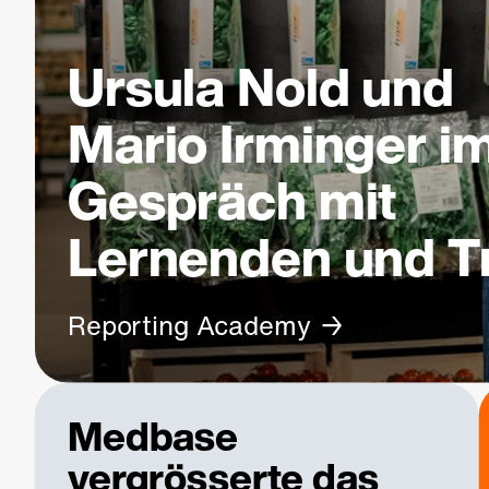
Ursula Nold und
Mario Irminger i
Gespräch mit
Lernenden und T
Reporting Academy
Medbase
vergrösserte das