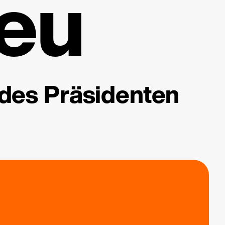
eu
 des Präsidenten
.