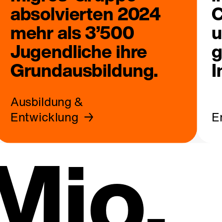
absolvierten 2024
C
mehr als 3’500
u
Jugendliche ihre
g
Grundausbildung.
I
Ausbildung &
Entwicklung
E
Mio.