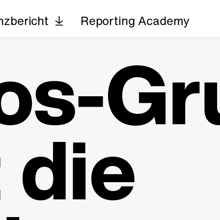
nzbericht
Reporting Academy
os-Gr
t die