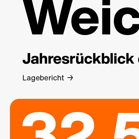
Weic
Jahresrückblick 
Lagebericht
32.