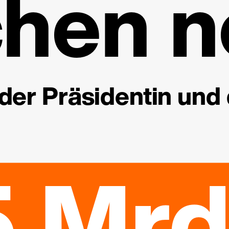
hen n
der Präsidentin und
5 Mrd