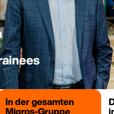
m
rainees
In der gesamten
D
Migros-Gruppe
i