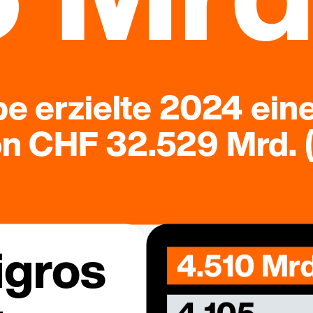
e erzielte 2024 ein
 CHF 32.529 Mrd. (
igros