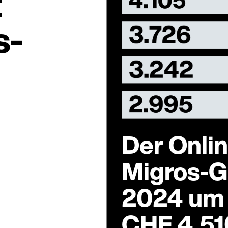
t
s-
Der Onli
Migros-
2024 um 
CHF 4.51