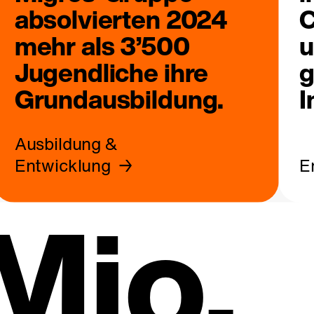
absolvierten 2024
C
mehr als 3’500
u
Jugendliche ihre
g
Grundausbildung.
I
Ausbildung &
Entwicklung
E
Mio.