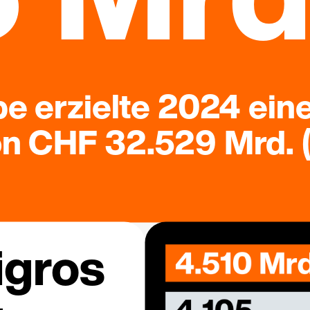
e erzielte 2024 ein
 CHF 32.529 Mrd. (
igros