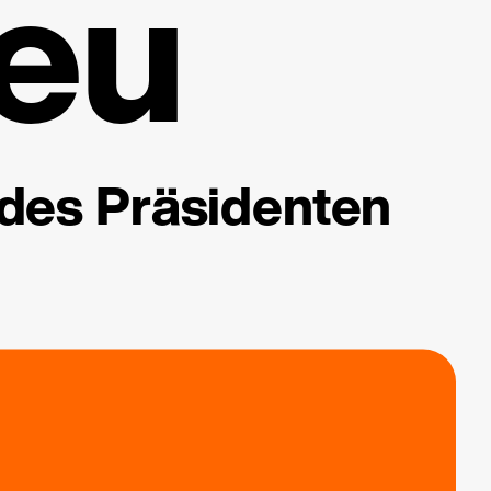
eu
 des Präsidenten
.