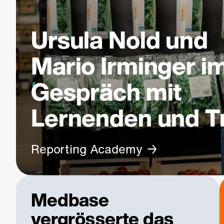
Ursula Nold und
Mario Irminger i
Gespräch mit
Lernenden und T
Reporting Academy
Medbase
vergrösserte das