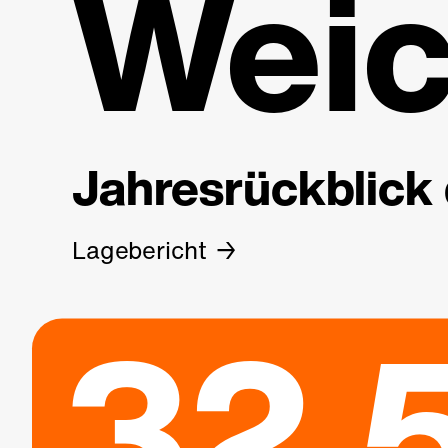
Weic
Jahresrückblick 
Lagebericht
32.