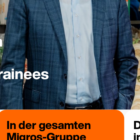
m
rainees
In der gesamten
D
Migros-Gruppe
i