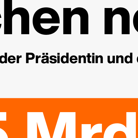
hen n
der Präsidentin und
5 Mrd