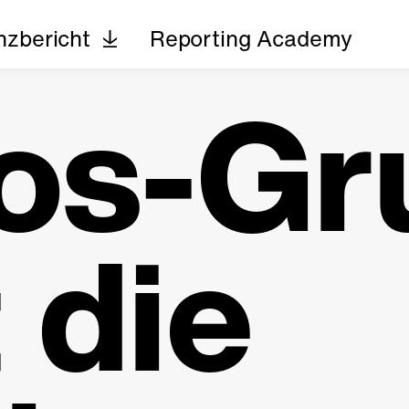
nzbericht
Reporting Academy
os-Gr
t die