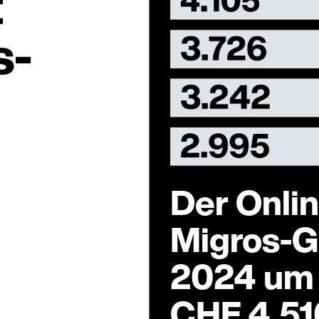
t
s-
Der Onli
Migros-
2024 um 
CHF 4.51