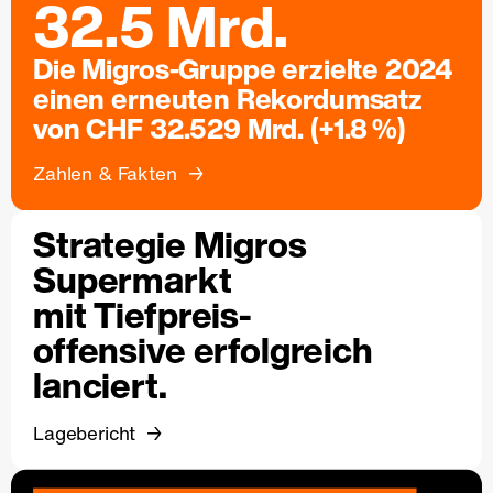
32.5 Mrd.
Die Migros-Gruppe erzielte 2024
einen erneuten Rekordumsatz
von CHF 32.529 Mrd. (+1.8 %)
Zahlen & Fakten
Strategie Migros
Supermarkt
mit Tiefpreis-
offensive erfolgreich
lanciert.
Lagebericht