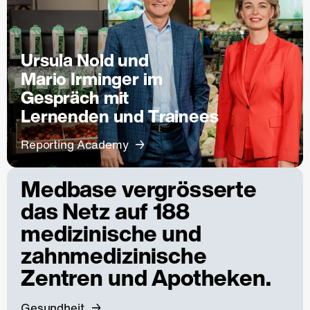
Ursula Nold und
Mario Irminger im
Gespräch mit
Lernenden und Trainees
Reporting Academy
Medbase vergrösserte
das Netz auf 188
medizinische und
zahnmedizinische
Zentren und Apotheken.
Gesundheit