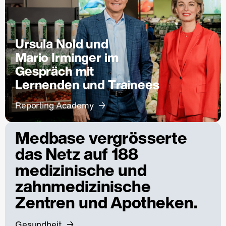
Ursula Nold und
Mario Irminger im
Gespräch mit
Lernenden und Trainees
Reporting Academy
Medbase vergrösserte
das Netz auf 188
medizinische und
zahnmedizinische
Zentren und Apotheken.
Gesundheit