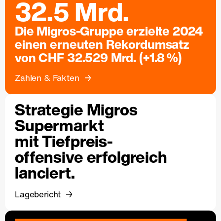
32.5 Mrd.
Die Migros-Gruppe erzielte 2024
einen erneuten Rekordumsatz
von CHF 32.529 Mrd. (+1.8 %)
Zahlen & Fakten
Strategie Migros
Supermarkt
mit Tiefpreis-
offensive erfolgreich
lanciert.
Lagebericht