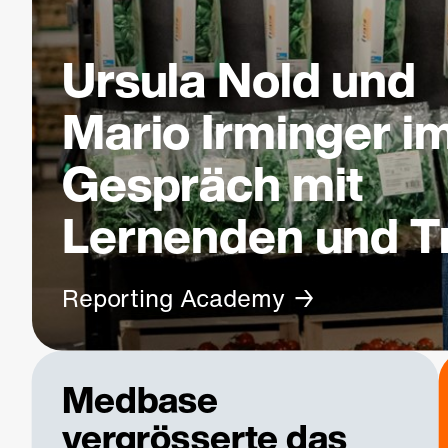
Ursula Nold und
Mario Irminger i
Gespräch mit
Lernenden und T
Reporting Academy
Medbase
vergrösserte das