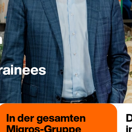
m
rainees
In der gesamten
D
Migros-Gruppe
i