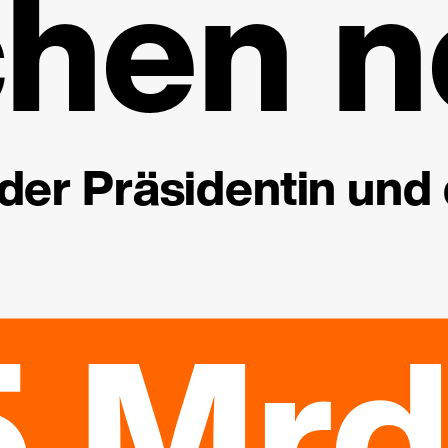
hen n
der Präsidentin und
5 Mrd