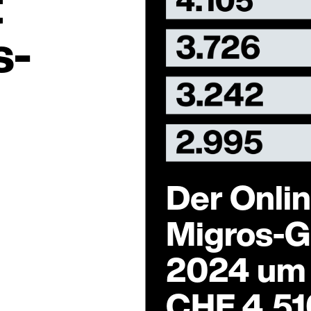
t
s-
Der Onli
Migros-
2024 um 
CHF 4.51