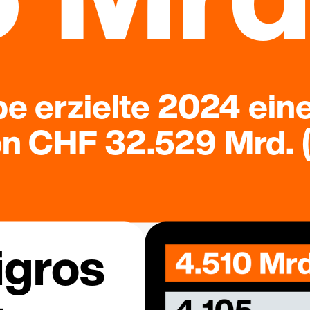
e erzielte 2024 ein
 CHF 32.529 Mrd. (
igros