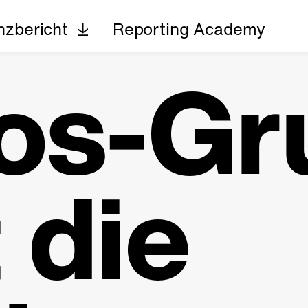
nzbericht
Reporting Academy
os-Gr
t die