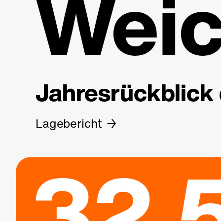
Weic
Jahresrückblick 
Lagebericht
32.