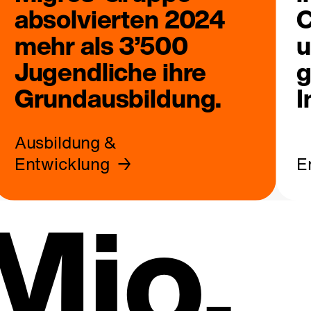
absolvierten 2024
C
mehr als 3’500
u
Jugendliche ihre
g
Grundausbildung.
I
Ausbildung &
Entwicklung
E
Mio.