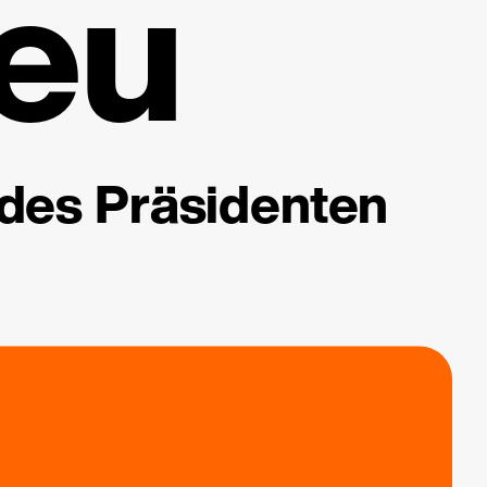
eu
 des Präsidenten
.