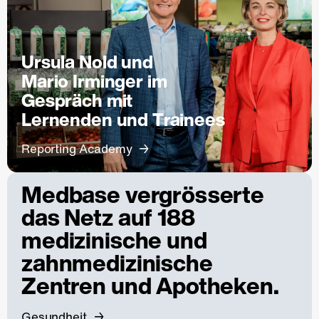
Ursula Nold und
Mario Irminger im
Gespräch mit
Lernenden und Trainees
Reporting Academy
Medbase vergrösserte
das Netz auf 188
medizinische und
zahnmedizinische
Zentren und Apotheken.
Gesundheit