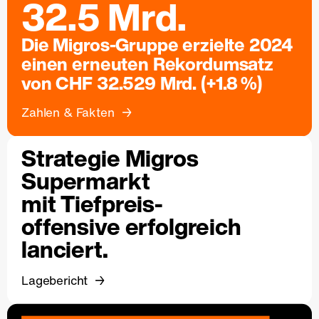
32.5 Mrd.
Die Migros-Gruppe erzielte 2024
einen erneuten Rekordumsatz
von CHF 32.529 Mrd. (+1.8 %)
Zahlen & Fakten
Strategie Migros
Supermarkt
mit Tiefpreis-
offensive erfolgreich
lanciert.
Lagebericht