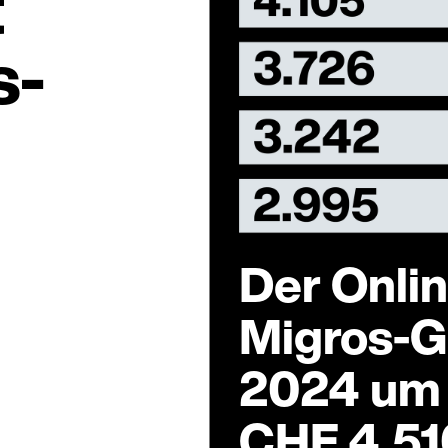
t
s-
Der Onli
Migros-
2024 um 
CHF 4.51