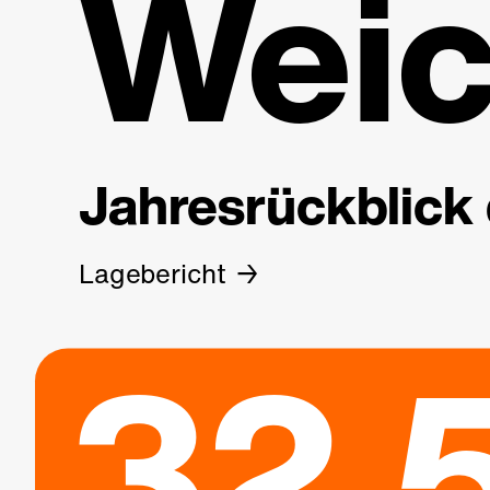
Weic
Jahresrückblick 
Lagebericht
32.