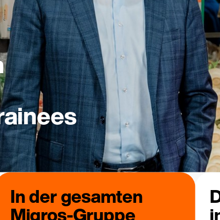
m
rainees
In der gesamten
D
Migros-Gruppe
i