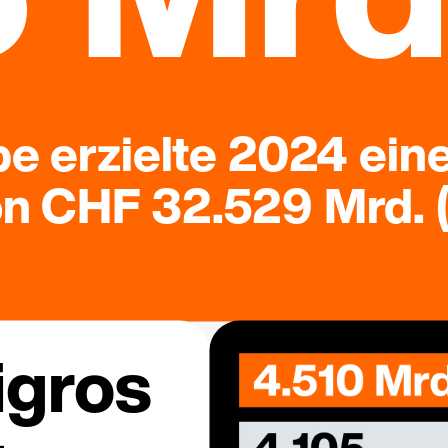
e erzielte 2024 ein
 CHF 32.529 Mrd. (
igros