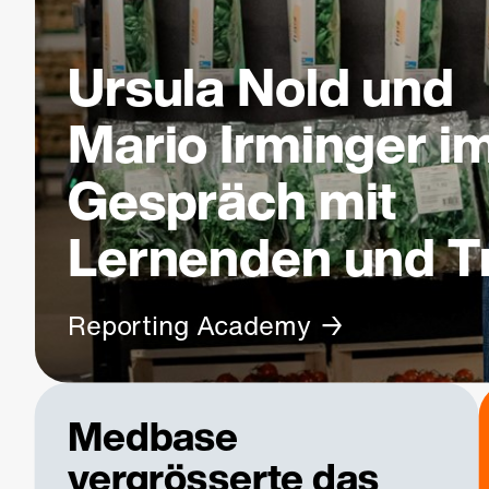
Ursula Nold und
Mario Irminger i
Gespräch mit
Lernenden und T
Reporting Academy
Medbase
vergrösserte das