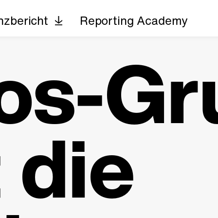
nzbericht
Reporting Academy
os-Gr
t die