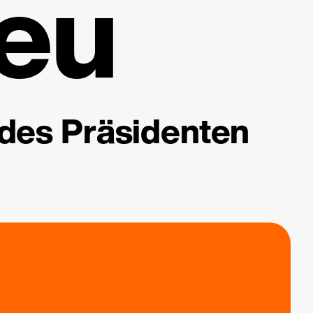
eu
 des Präsidenten
.