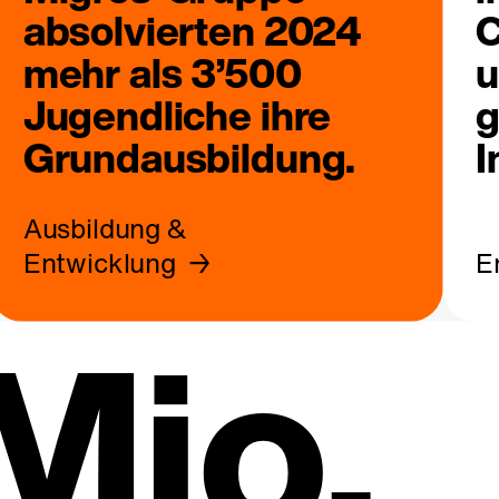
absolvierten 2024
C
mehr als 3’500
u
Jugendliche ihre
g
Grundausbildung.
I
Ausbildung &
Entwicklung
E
Mio.