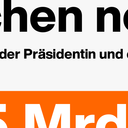
hen n
der Präsidentin und
5 Mrd