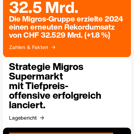
32.5 Mrd.
Die Migros-Gruppe erzielte 2024
einen erneuten Rekordumsatz
von CHF 32.529 Mrd. (+1.8 %)
Zahlen & Fakten
Strategie Migros
Supermarkt
mit Tiefpreis-
offensive erfolgreich
lanciert.
Lagebericht