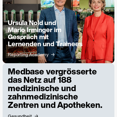
Ursula Nold und
Mario Irminger im
Gespräch mit
Lernenden und Trainees
Reporting Academy
Medbase vergrösserte
das Netz auf 188
medizinische und
zahnmedizinische
Zentren und Apotheken.
Gesundheit