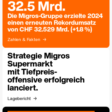
32.5 Mrd.
Die Migros-Gruppe erzielte 2024
einen erneuten Rekordumsatz
von CHF 32.529 Mrd. (+1.8 %)
Zahlen & Fakten
Strategie Migros
Supermarkt
mit Tiefpreis-
offensive erfolgreich
lanciert.
Lagebericht