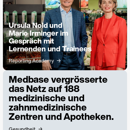
Ursula Nold und
Mario Irminger im
Gespräch mit
Lernenden und Trainees
Reporting Academy
Medbase vergrösserte
das Netz auf 188
medizinische und
zahnmedizinische
Zentren und Apotheken.
Gesundheit