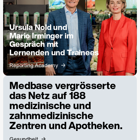
Ursula Nold und
Mario Irminger im
Gespräch mit
Lernenden und Trainees
Reporting Academy
Medbase vergrösserte
das Netz auf 188
medizinische und
zahnmedizinische
Zentren und Apotheken.
Gesundheit