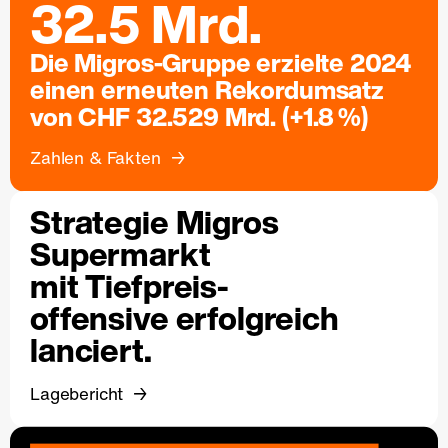
32.5 Mrd.
Die Migros-Gruppe erzielte 2024
einen erneuten Rekordumsatz
von CHF 32.529 Mrd. (+1.8 %)
Zahlen & Fakten
Strategie Migros
Supermarkt
mit Tiefpreis-
offensive erfolgreich
lanciert.
Lagebericht