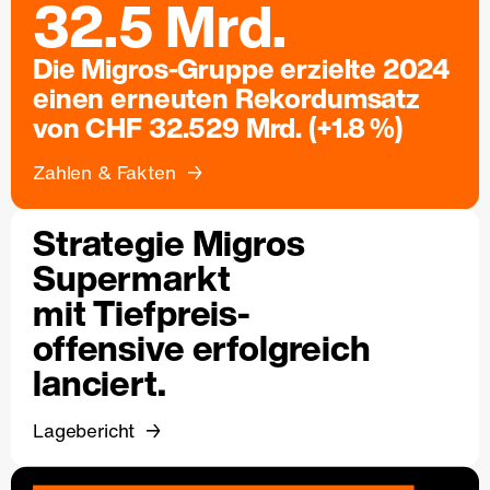
32.5 Mrd.
Die Migros-Gruppe erzielte 2024
einen erneuten Rekordumsatz
von CHF 32.529 Mrd. (+1.8 %)
Zahlen & Fakten
Strategie Migros
Supermarkt
mit Tiefpreis-
offensive erfolgreich
lanciert.
Lagebericht