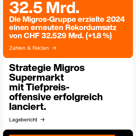
32.5 Mrd.
Die Migros-Gruppe erzielte 2024
einen erneuten Rekordumsatz
von CHF 32.529 Mrd. (+1.8 %)
Zahlen & Fakten
Strategie Migros
Supermarkt
mit Tiefpreis-
offensive erfolgreich
lanciert.
Lagebericht