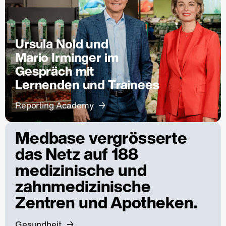
Ursula Nold und
Mario Irminger im
Gespräch mit
Lernenden und Trainees
Reporting Academy
Medbase vergrösserte
das Netz auf 188
medizinische und
zahnmedizinische
Zentren und Apotheken.
Gesundheit