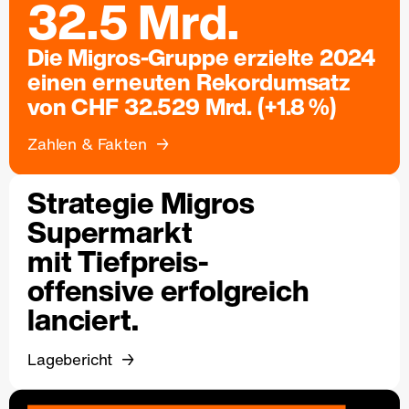
32.5 Mrd.
Die Migros-Gruppe erzielte 2024
einen erneuten Rekordumsatz
von CHF 32.529 Mrd. (+1.8 %)
Zahlen & Fakten
Strategie Migros
Supermarkt
mit Tiefpreis-
offensive erfolgreich
lanciert.
Lagebericht