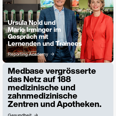
Ursula Nold und
Mario Irminger im
Gespräch mit
Lernenden und Trainees
Reporting Academy
Medbase vergrösserte
das Netz auf 188
medizinische und
zahnmedizinische
Zentren und Apotheken.
Gesundheit