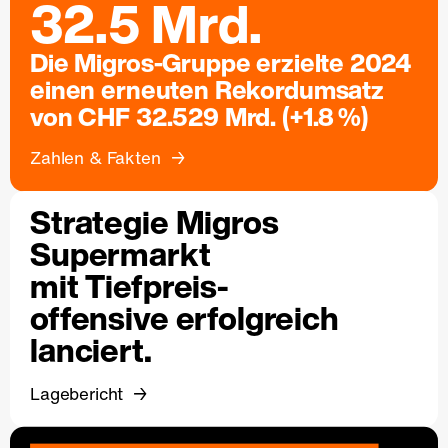
32.5 Mrd.
Die Migros-Gruppe erzielte 2024
einen erneuten Rekordumsatz
von CHF 32.529 Mrd. (+1.8 %)
Zahlen & Fakten
Strategie Migros
Supermarkt
mit Tiefpreis-
offensive erfolgreich
lanciert.
Lagebericht