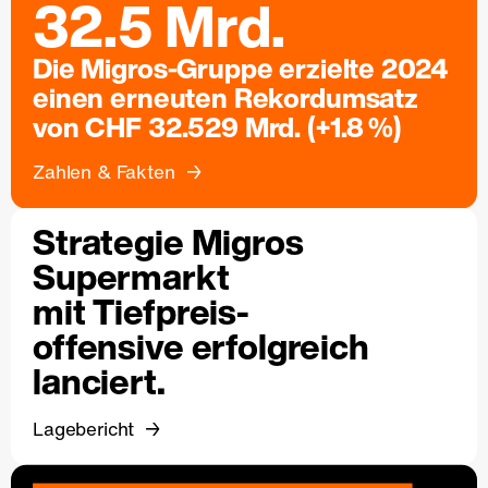
32.5 Mrd.
Die Migros-Gruppe erzielte 2024
einen erneuten Rekordumsatz
von CHF 32.529 Mrd. (+1.8 %)
Zahlen & Fakten
Strategie Migros
Supermarkt
mit Tiefpreis-
offensive erfolgreich
lanciert.
Lagebericht