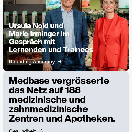
Ursula Nold und
Mario Irminger im
Gespräch mit
Lernenden und Trainees
Reporting Academy
Medbase vergrösserte
das Netz auf 188
medizinische und
zahnmedizinische
Zentren und Apotheken.
Gesundheit