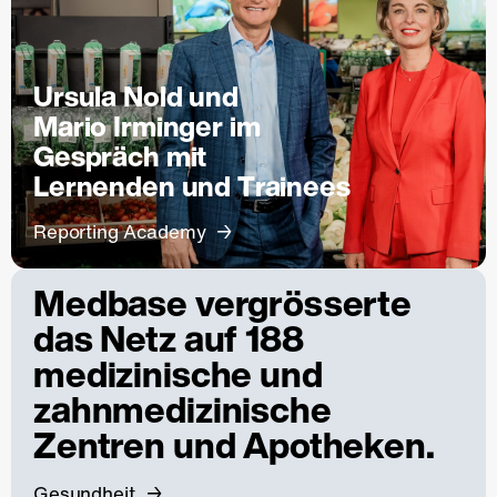
Ursula Nold und
Mario Irminger im
Gespräch mit
Lernenden und Trainees
Reporting Academy
Medbase vergrösserte
das Netz auf 188
medizinische und
zahnmedizinische
Zentren und Apotheken.
Gesundheit