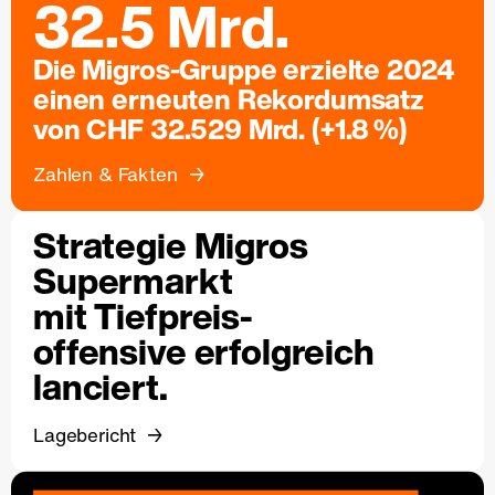
32.5 Mrd.
Die Migros-Gruppe erzielte 2024
einen erneuten Rekordumsatz
von CHF 32.529 Mrd. (+1.8 %)
Zahlen & Fakten
Strategie Migros
Supermarkt
mit Tiefpreis-
offensive erfolgreich
lanciert.
Lagebericht