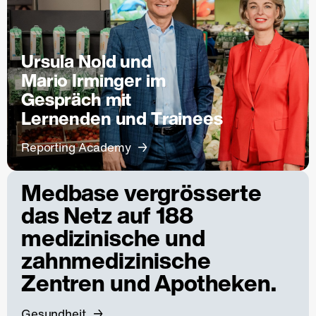
Ursula Nold und
Mario Irminger im
Gespräch mit
Lernenden und Trainees
Reporting Academy
Medbase vergrösserte
das Netz auf 188
medizinische und
zahnmedizinische
Zentren und Apotheken.
Gesundheit