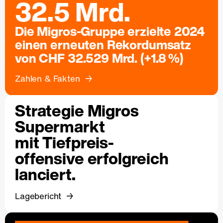
32.5 Mrd.
Die Migros-Gruppe erzielte 2024
einen erneuten Rekordumsatz
von CHF 32.529 Mrd. (+1.8 %)
Zahlen & Fakten
Strategie Migros
Supermarkt
mit Tiefpreis-
offensive erfolgreich
lanciert.
Lagebericht