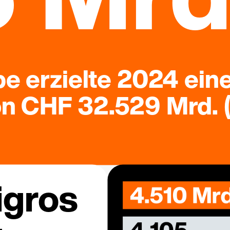
e erzielte 2024 ein
 CHF 32.529 Mrd. (
igros