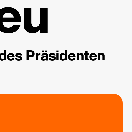
eu
 des Präsidenten
.