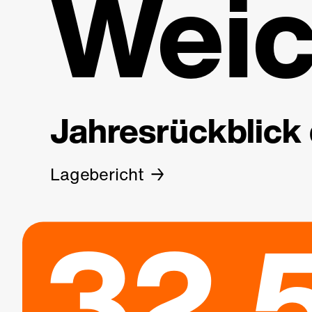
Weic
Jahresrückblick 
Lagebericht
32.