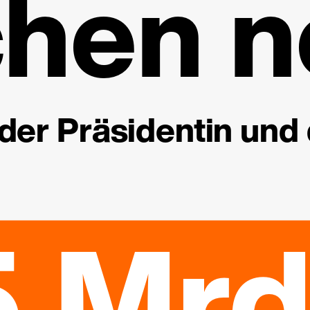
hen n
der Präsidentin und
5 Mrd