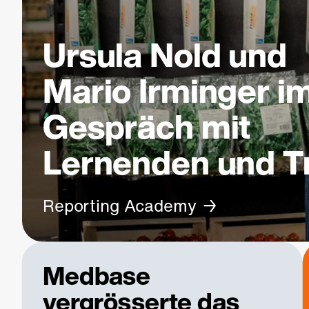
Ursula Nold und
Mario Irminger i
Gespräch mit
Lernenden und T
Reporting Academy
Medbase
vergrösserte das