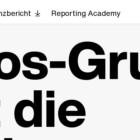
nzbericht
Reporting Academy
os-Gr
t die