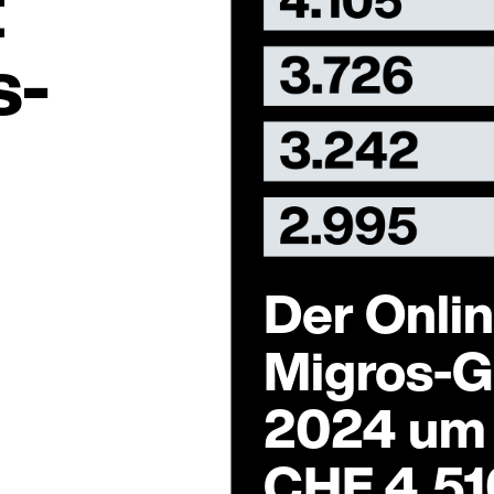
t
s-
Der Onli
Migros-
2024 um 
CHF 4.51