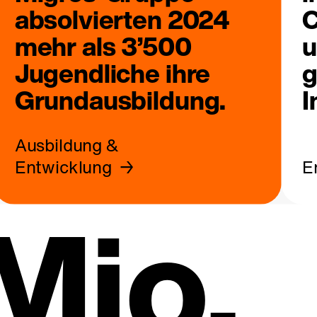
absolvierten 2024
C
mehr als 3’500
u
Jugendliche ihre
g
Grundausbildung.
I
Ausbildung &
Entwicklung
E
Mio.