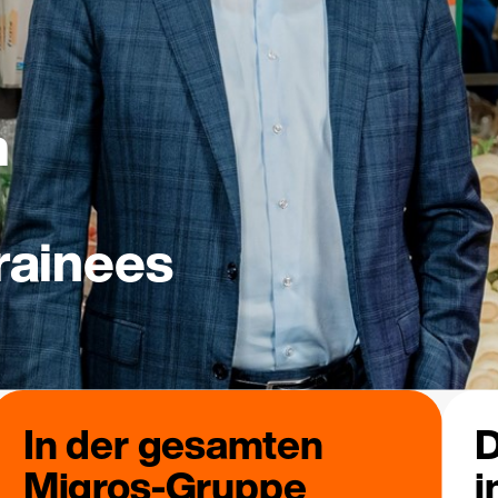
m
rainees
In der gesamten
D
Migros-Gruppe
i