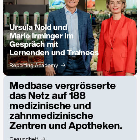
Ursula Nold und
Mario Irminger im
Gespräch mit
Lernenden und Trainees
Reporting Academy
Medbase vergrösserte
das Netz auf 188
medizinische und
zahnmedizinische
Zentren und Apotheken.
Gesundheit