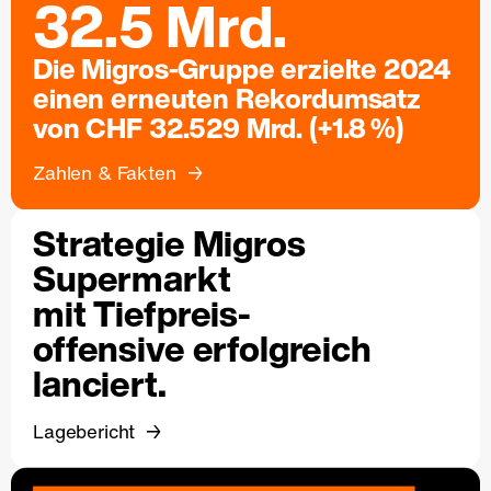
32.5 Mrd.
Die Migros-Gruppe erzielte 2024
einen erneuten Rekordumsatz
von CHF 32.529 Mrd. (+1.8 %)
Zahlen & Fakten
Strategie Migros
Supermarkt
mit Tiefpreis-
offensive erfolgreich
lanciert.
Lagebericht