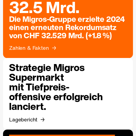
32.5 Mrd.
Die Migros-Gruppe erzielte 2024
einen erneuten Rekordumsatz
von CHF 32.529 Mrd. (+1.8 %)
Zahlen & Fakten
Strategie Migros
Supermarkt
mit Tiefpreis-
offensive erfolgreich
lanciert.
Lagebericht