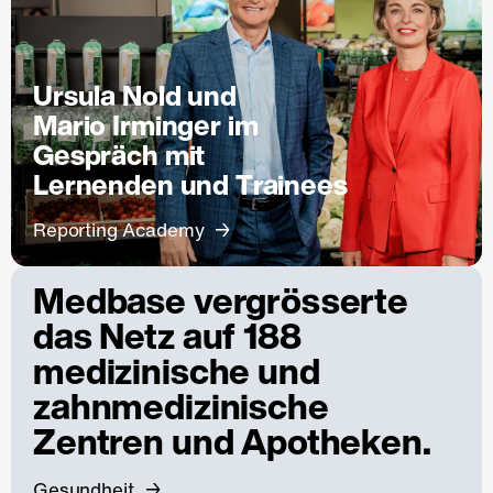
Ursula Nold und
Mario Irminger im
Gespräch mit
Lernenden und Trainees
Reporting Academy
Medbase vergrösserte
das Netz auf 188
medizinische und
zahnmedizinische
Zentren und Apotheken.
Gesundheit