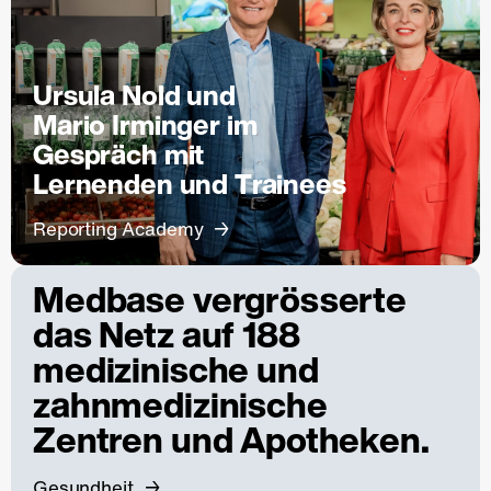
Ursula Nold und
Mario Irminger im
Gespräch mit
Lernenden und Trainees
Reporting Academy
Medbase vergrösserte
das Netz auf 188
medizinische und
zahnmedizinische
Zentren und Apotheken.
Gesundheit