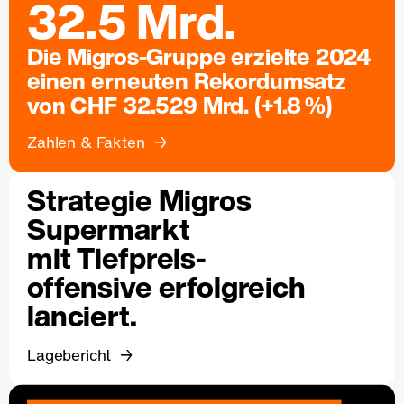
32.5 Mrd.
Die Migros-Gruppe erzielte 2024
einen erneuten Rekordumsatz
von CHF 32.529 Mrd. (+1.8 %)
Zahlen & Fakten
Strategie Migros
Supermarkt
mit Tiefpreis-
offensive erfolgreich
lanciert.
Lagebericht