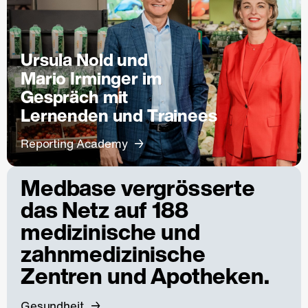
Ursula Nold und
Mario Irminger im
Gespräch mit
Lernenden und Trainees
Reporting Academy
Medbase vergrösserte
das Netz auf 188
medizinische und
zahnmedizinische
Zentren und Apotheken.
Gesundheit