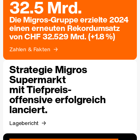
32.5 Mrd.
Die Migros-Gruppe erzielte 2024
einen erneuten Rekordumsatz
von CHF 32.529 Mrd. (+1.8 %)
Zahlen & Fakten
Strategie Migros
Supermarkt
mit Tiefpreis-
offensive erfolgreich
lanciert.
Lagebericht