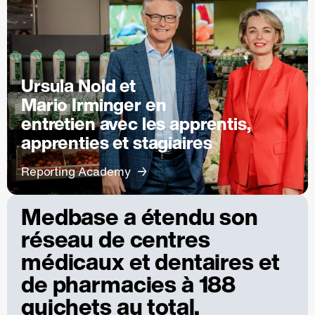
Ursula Nold et
Mario Irminger en
entretien avec les apprentis,
apprenties et stagiaires
Reporting Academy
Medbase a étendu son
réseau de centres
médicaux et dentaires et
de pharmacies à 188
guichets au total.