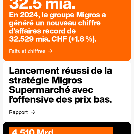
32.5 mia.
En 2024, le groupe Migros a
généré un nouveau chiffre
d’affaires record de
32.529 mia. CHF (+1.8 %).
Faits et chiffres
Lancement réussi de la
stratégie Migros
Supermarché avec
l’offensive des prix bas.
Rapport