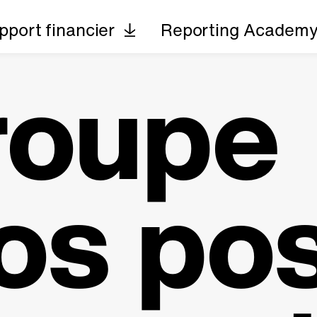
pport financier
Reporting Academ
roupe
os po