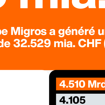
pe Migros a généré u
 de 32.529 mia. CHF (