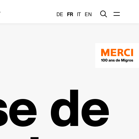
y
DE
FR
IT
EN
se de