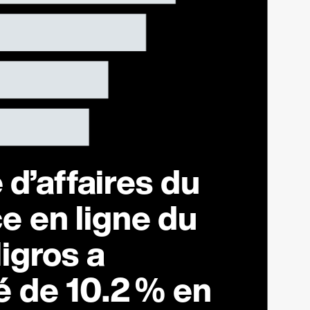
 d’affaires du
 en ligne du
igros a
é de
10.2 %
en