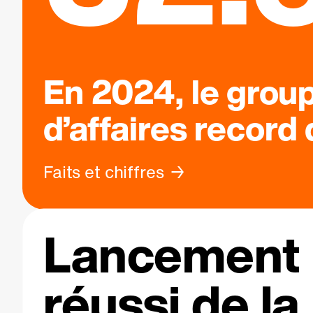
En 2024, le grou
d’affaires record
Faits et chiffres
Lancement
réussi de la