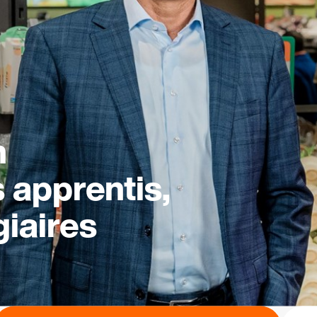
n
s apprentis,
giaires