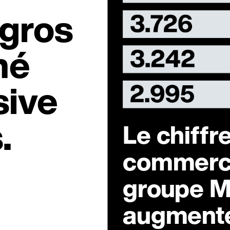
igros
hé
sive
.
Le chiffre
commerce
groupe M
augment