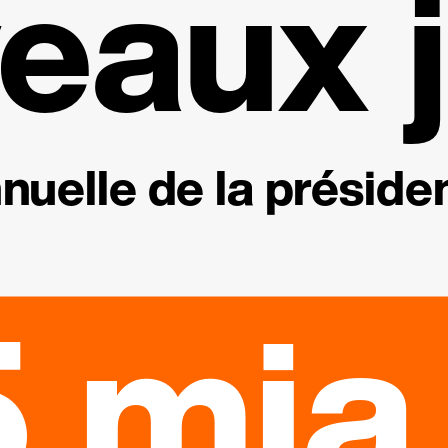
eaux j
nuelle de la présiden
 mia