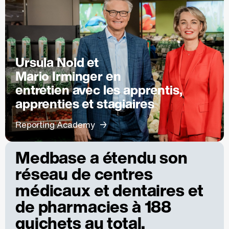
Ursula Nold et
Mario Irminger en
entretien avec les apprentis,
apprenties et stagiaires
Reporting Academy
Medbase a étendu son
réseau de centres
médicaux et dentaires et
de pharmacies à 188
guichets au total.