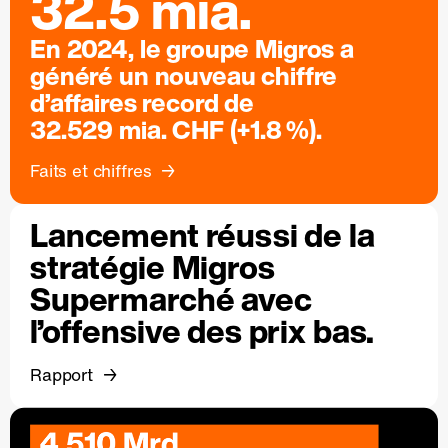
32.5 mia.
En 2024, le groupe Migros a
généré un nouveau chiffre
d’affaires record de
32.529 mia. CHF (+1.8 %).
Faits et chiffres
Lancement réussi de la
stratégie Migros
Supermarché avec
l’offensive des prix bas.
Rapport