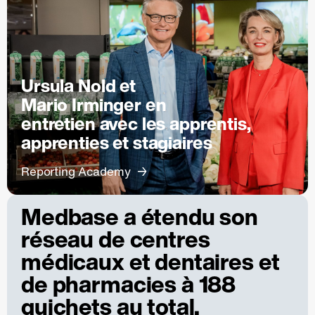
Ursula Nold et
Mario Irminger en
entretien avec les apprentis,
apprenties et stagiaires
Reporting Academy
Medbase a étendu son
réseau de centres
médicaux et dentaires et
de pharmacies à 188
guichets au total.