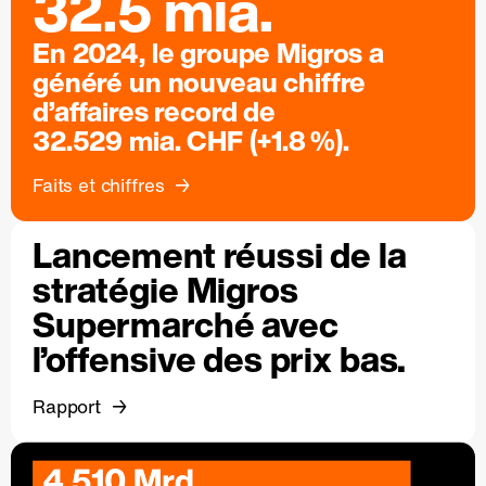
32.5 mia.
En 2024, le groupe Migros a
généré un nouveau chiffre
d’affaires record de
32.529 mia. CHF (+1.8 %).
Faits et chiffres
Lancement réussi de la
stratégie Migros
Supermarché avec
l’offensive des prix bas.
Rapport