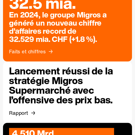
32.5 mia.
En 2024, le groupe Migros a
généré un nouveau chiffre
d’affaires record de
32.529 mia. CHF (+1.8 %).
Faits et chiffres
Lancement réussi de la
stratégie Migros
Supermarché avec
l’offensive des prix bas.
Rapport