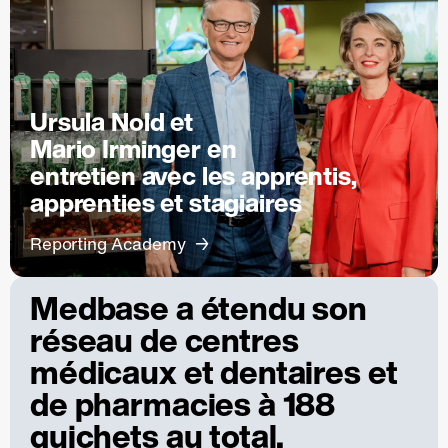
Ursula Nold et
Mario Irminger en
entretien avec les apprentis,
apprenties et stagiaires
Reporting Academy
Medbase a étendu son
réseau de centres
médicaux et dentaires et
de pharmacies à 188
guichets au total.