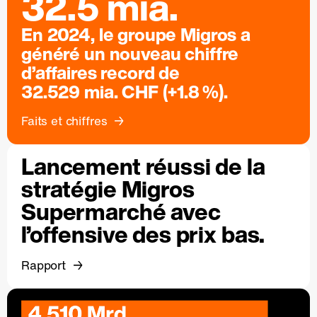
32.5 mia.
En 2024, le groupe Migros a
généré un nouveau chiffre
d’affaires record de
32.529 mia. CHF (+1.8 %).
Faits et chiffres
Lancement réussi de la
stratégie Migros
Supermarché avec
l’offensive des prix bas.
Rapport