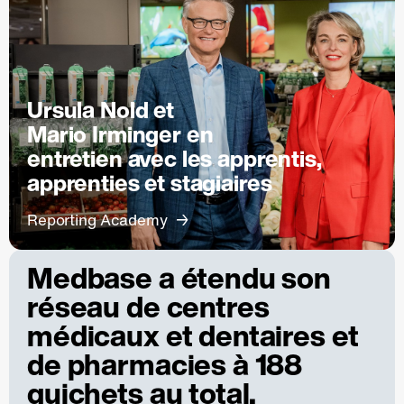
Ursula Nold et
Mario Irminger en
entretien avec les apprentis,
apprenties et stagiaires
Reporting Academy
Medbase a étendu son
réseau de centres
médicaux et dentaires et
de pharmacies à 188
guichets au total.