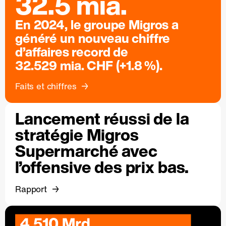
32.5 mia.
En 2024, le groupe Migros a
généré un nouveau chiffre
d’affaires record de
32.529 mia. CHF (+1.8 %).
Faits et chiffres
Lancement réussi de la
stratégie Migros
Supermarché avec
l’offensive des prix bas.
Rapport