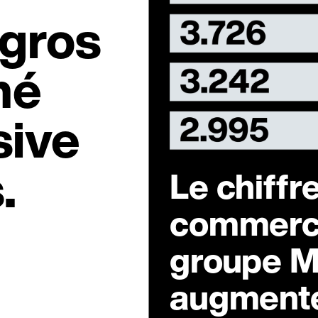
igros
hé
sive
.
Le chiffre
commerce
groupe M
augment