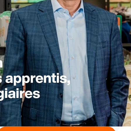
n
s apprentis,
giaires