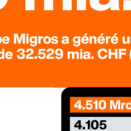
pe Migros a généré u
 de 32.529 mia. CHF (