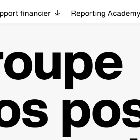
pport financier
Reporting Academ
roupe
os po