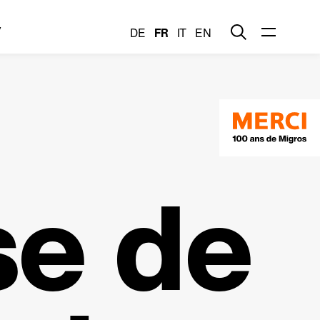
y
DE
FR
IT
EN
se de