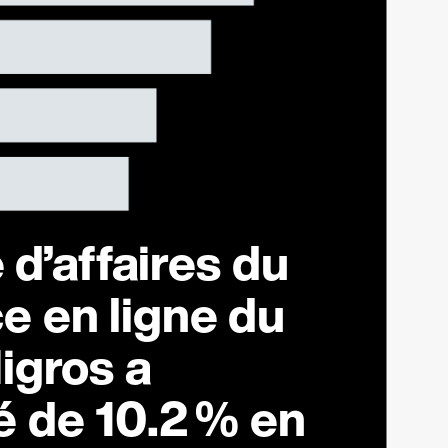
 d’affaires du
 en ligne du
igros a
é de
10.2 %
en