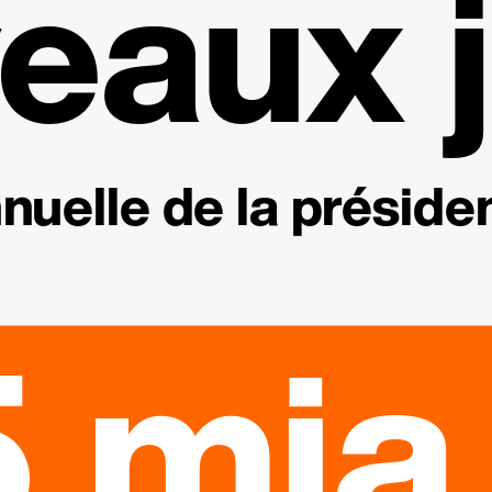
eaux j
nuelle de la présiden
 mia