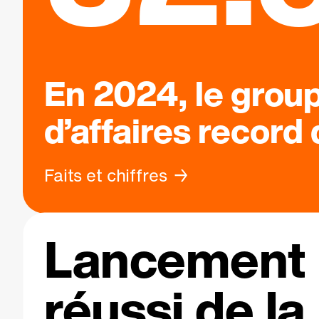
En 2024, le grou
d’affaires record
Faits et chiffres
Lancement
réussi de la